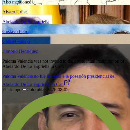
Also mentioned
Alvaro Uribe
Abelardo De La Espriella
Gustavo Petro
Gabriel Vallejo
Honorio Henriquez
Paloma Valencia was not invited to the presidential inauguration of
Abelardo De La Espriella in Cali.
Paloma Valencia no fue invitada a la posesión presidencial de
Abelardo De La Espriella en Cali
El Tiempo
·
Colombia
·
2026-08-05