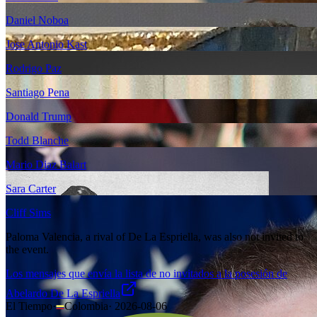
Daniel Noboa
Jose Antonio Kast
Rodrigo Paz
Santiago Pena
Donald Trump
Todd Blanche
Mario Diaz Balart
Sara Carter
Cliff Sims
Paloma Valencia, a rival of De La Espriella, was also not invited to
the event.
Los mensajes que envía la lista de no invitados a la posesión de
Abelardo De La Espriella
El Tiempo
·
Colombia
·
2026-08-06