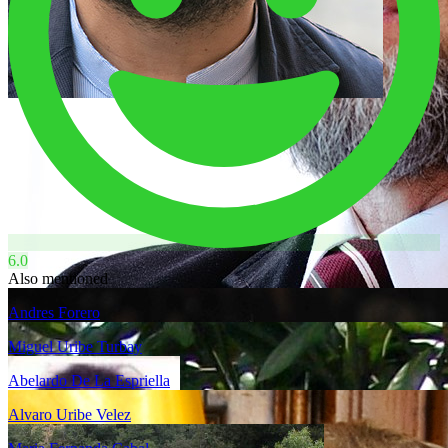
6.0
Also mentioned
Andres Forero
Miguel Uribe Turbay
Abelardo De La Espriella
Alvaro Uribe Velez