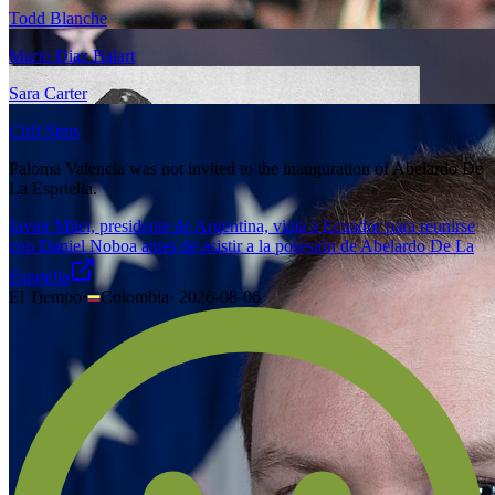
Todd Blanche
Mario Diaz Balart
Sara Carter
Cliff Sims
Paloma Valencia was not invited to the inauguration of Abelardo De
La Espriella.
Javier Milei, presidente de Argentina, viaja a Ecuador para reunirse
con Daniel Noboa antes de asistir a la posesión de Abelardo De La
Espriella
El Tiempo
·
Colombia
·
2026-08-06