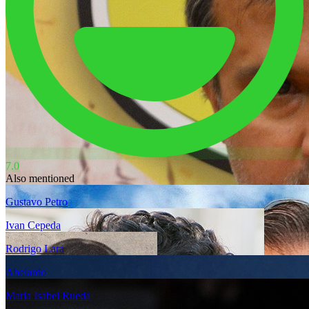
7.0
Also mentioned
Gustavo Petro
Ivan Cepeda
Rodrigo Lara
Abelardo
Maria Isabel Rueda