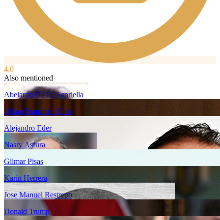
4.0
Also mentioned
Abelardo De La Espriella
Dilian Francisca Toro
Alejandro Eder
Nasry Asfura
Gilmar Pisas
Karin Herrera
Jose Manuel Restrepo
Donald Trump