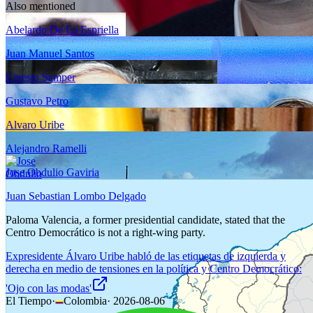
Also mentioned
Abelardo De La Espriella
Juan Manuel Santos
Ernesto Samper
Gustavo Petro
Alvaro Uribe
Alejandro Ramelli
Jose Obdulio Gaviria
Juan Sebastian Lombo Delgado
Paloma Valencia, a former presidential candidate, stated that the
Centro Democrático is not a right-wing party.
Expresidente Álvaro Uribe habló de las etiquetas de izquierda y
derecha en medio de tensiones en la política y Centro Democrático:
'Ojo con las modas'
El Tiempo
·
Colombia
·
2026-08-06