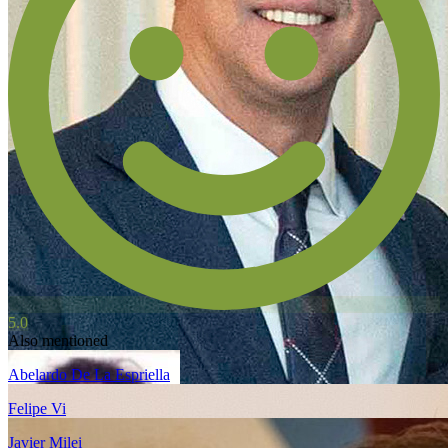
5.0
Also mentioned
Abelardo De La Espriella
Felipe Vi
Javier Milei