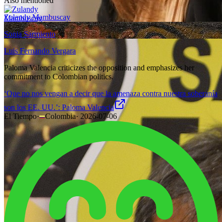
Also mentioned
Zulandy Mambuscay
Sonia Sarmiento
Luis Fernando Vergara
Paloma Valencia criticizes the opposition and emphasizes her
commitment to Colombian politics.
‘Que no nos vengan a decir que la amenaza contra nuestra soberanía
son los EE. UU.’: Paloma Valencia
El Tiempo
·
Colombia
·
2026-07-06