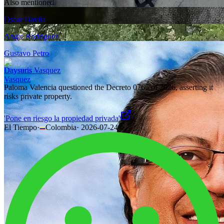
Also mentioned
Oscar Davila
Angie Rodriguez
Gustavo Petro
Daysuris Vasquez
Paloma Valencia questioned the Decreto 0765 of 2026, asserting it
risks private property.
'Pone en riesgo la propiedad privada'
El Tiempo
·
Colombia
·
2026-07-24