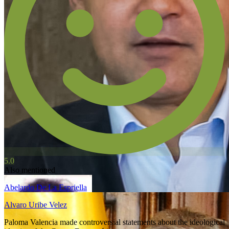
5.0
Also mentioned
Abelardo De La Espriella
Alvaro Uribe Velez
Paloma Valencia made controversial statements about the ideological