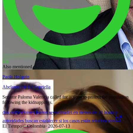
6.0
Also mentioned
Paola Holguin
Abelardo De La Espriella
Senator Paloma Valencia called for actions to protect the population
following the kidnappings.
dos comerciantes fueron secuestradas en menos de 24 horas y
autoridades buscan establecer si los casos están relacionados
El Tiempo
·
Colombia
·
2026-07-13