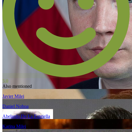
5.0
Also mentioned
Javier Milei
Daniel Noboa
Abelardo De La Espriella
Karina Milei