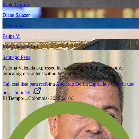
Pablo Quirno
Diana Salazar
Gideon Saar
Felipe Vi
Jose Antonio Kast
Santiago Pena
Paloma Valencia expressed her exclusion from the ceremony,
indicating discontent within her party.
Cali está lista para recibir a Abelardo De La Espriella y cumplir una
posesión inédita
El Tiempo
·
Colombia
·
2026-08-06