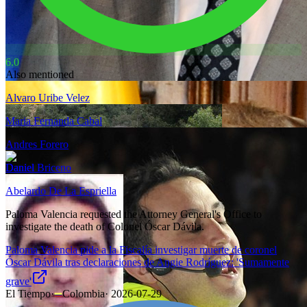
6.0
Also mentioned
Alvaro Uribe Velez
Maria Fernanda Cabal
Andres Forero
Daniel Briceno
Abelardo De La Espriella
Paloma Valencia requested the Attorney General's Office to
investigate the death of Colonel Óscar Dávila.
Paloma Valencia pide a la Fiscalía investigar muerte de coronel
Óscar Dávila tras declaraciones de Angie Rodríguez: 'Sumamente
grave'
El Tiempo
·
Colombia
·
2026-07-29