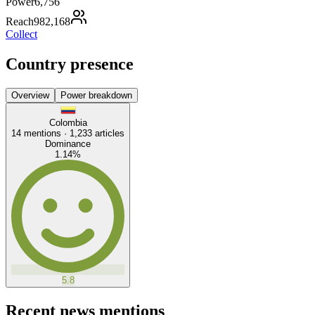
Power
6,756
Reach
982,168
Collect
Country presence
Overview
Power breakdown
Colombia
14
mentions ·
1,233
articles
Dominance
1.14
%
5.8
Recent news mentions