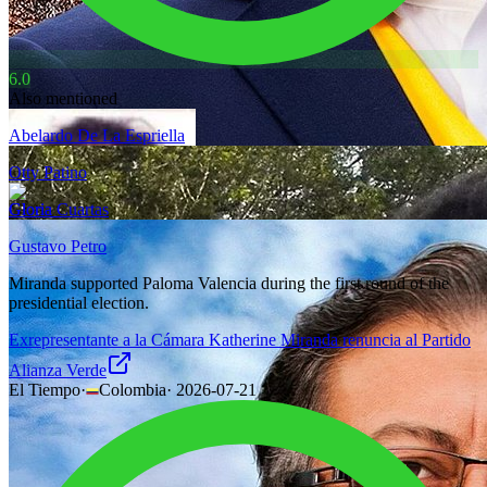
6.0
Also mentioned
Abelardo De La Espriella
Otty Patino
Gloria Cuartas
Gustavo Petro
Miranda supported Paloma Valencia during the first round of the
presidential election.
Exrepresentante a la Cámara Katherine Miranda renuncia al Partido
Alianza Verde
El Tiempo
·
Colombia
·
2026-07-21