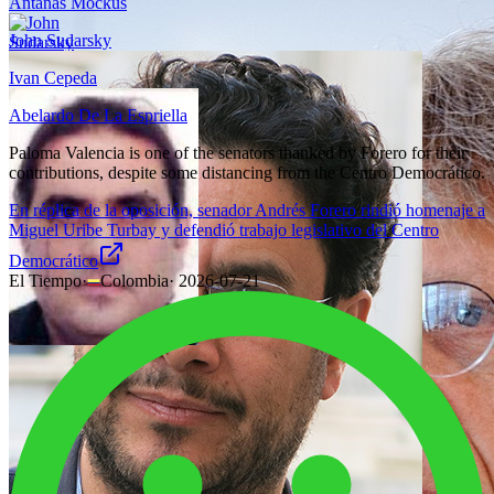
Antanas Mockus
John Sudarsky
Ivan Cepeda
Abelardo De La Espriella
Paloma Valencia is one of the senators thanked by Forero for their
contributions, despite some distancing from the Centro Democrático.
En réplica de la oposición, senador Andrés Forero rindió homenaje a
Miguel Uribe Turbay y defendió trabajo legislativo del Centro
Democrático
El Tiempo
·
Colombia
·
2026-07-21