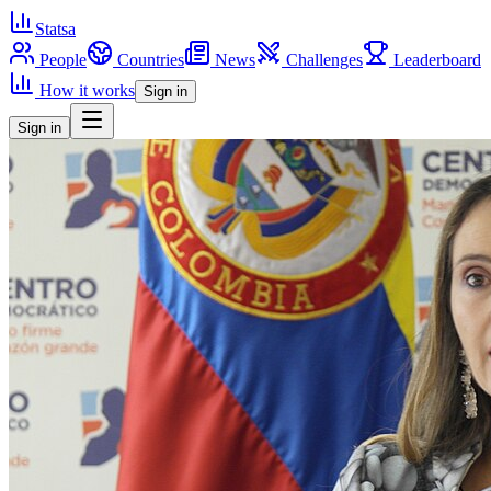
Statsa
People
Countries
News
Challenges
Leaderboard
How it works
Sign in
Sign in